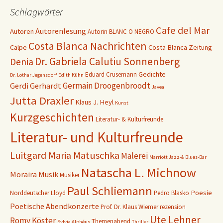
Schlagwörter
Cafe del Mar
Autorenlesung
Autoren
Autorin
BLANC O NEGRO
Costa Blanca Nachrichten
Calpe
Costa Blanca Zeitung
Dr. Gabriela Calutiu Sonnenberg
Denia
Gedichte
Eduard Crüsemann
Dr. Lothar Jegensdorf
Edith Kühn
Germain Droogenbroodt
Gerdi Gerhardt
Javea
Jutta Draxler
Klaus J. Heyl
Kunst
Kurzgeschichten
Literatur- & Kulturfreunde
Literatur- und Kulturfreunde
Luitgard Maria Matuschka
Malerei
Marriott Jazz-& Blues-Bar
Natascha L. Michnow
Moraira
Musik
Musiker
Paul Schliemann
Poesie
Norddeutscher Lloyd
Pedro Blasko
Poetische Abendkonzerte
Prof. Dr. Klaus Wiemer
rezension
Ute Lehner
Romy Köster
Themenabend
Sylvia Alphéus
Thriller