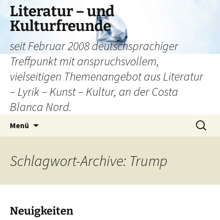
Literatur – und
Kulturfreunde
seit Februar 2008 deutschsprachiger
Treffpunkt mit anspruchsvollem,
vielseitigen Themenangebot aus Literatur
– Lyrik – Kunst – Kultur, an der Costa
Blanca Nord.
Zum
Suchen
Menü
Inhalt
nach:
springen
Schlagwort-Archive: Trump
Neuigkeiten