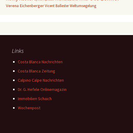
Verena Eichenberger
Vicent Ballester
Weltumsegelung
Links
Costa Blanca Nachrichten
Costa Blanca Zeitung
Calpino Calpe Nachrichten
Dr. G. Hefele Onlinemagazin
Immobilien Schaich
Wochenpost