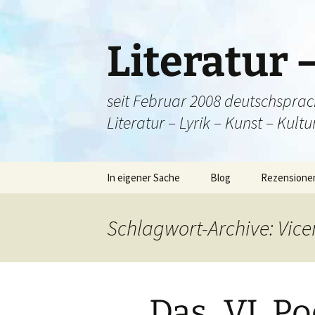
Literatur 
seit Februar 2008 deutschsprac
Literatur – Lyrik – Kunst – Kult
Zum
In eigener Sache
Blog
Rezensione
Inhalt
springen
Herzlich willkommen!
Fortsetzun
Schlagwort-Archive: Vice
ÜBERBLICK und
Einladungen 
kulturelle Bilanz
Sternekoch?
Das „VI. P