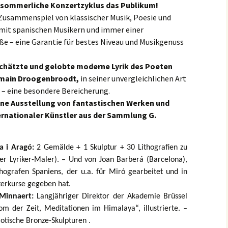
er sommerliche Konzertzyklus das Publikum!
 Zusammenspiel von klassischer Musik, Poesie und
mit spanischen Musikern und immer einer
e – eine Garantie für bestes Niveau und Musikgenuss
schätzte und gelobte moderne Lyrik des Poeten
rmain Droogenbroodt,
in seiner unvergleichlichen Art
– eine besondere Bereicherung.
eine Ausstellung von fantastischen Werken und
ernationaler Künstler aus der Sammlung G.
a i Aragó:
2 Gemälde + 1 Skulptur + 30 Lithografien zu
er Lyriker-Maler). – Und von Joan Barberá (Barcelona),
thografen Spaniens, der u.a. für Miró gearbeitet und in
terkurse gegeben hat.
 Minnaert:
Langjähriger Direktor der Akademie Brüssel
om der Zeit, Meditationen im Himalaya“, illustrierte. –
otische Bronze-Skulpturen .