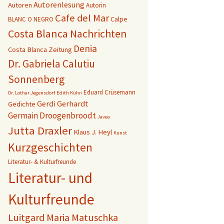
Autorenlesung
Autoren
Autorin
Cafe del Mar
Calpe
BLANC O NEGRO
Costa Blanca Nachrichten
Denia
Costa Blanca Zeitung
Dr. Gabriela Calutiu
Sonnenberg
Eduard Crüsemann
Dr. Lothar Jegensdorf
Edith Kühn
Gerdi Gerhardt
Gedichte
Germain Droogenbroodt
Javea
Jutta Draxler
Klaus J. Heyl
Kunst
Kurzgeschichten
Literatur- & Kulturfreunde
Literatur- und
Kulturfreunde
Luitgard Maria Matuschka