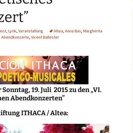
Ga
ert”
Ga
unst
,
Lyrik
,
Veranstaltung
Altea
,
Anna Bas
,
Margherita
Ga
e Abendkonzerte
,
Vicent Ballester
Ga
Ga
Ga
nntag, 19. Juli 2015 zu den „VI.
Ga
hen Abendkonzerten”
Ga
tiftung ITHACA / Altea: