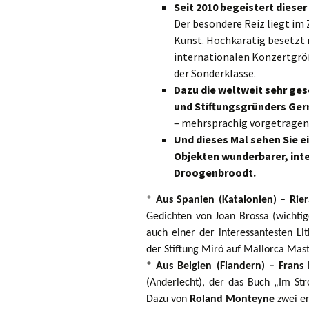
Seit 2010 begeistert dies
Der besondere Reiz liegt im
Kunst. Hochkarätig besetzt 
internationalen Konzertgröß
der Sonderklasse.
Dazu die weltweit sehr ge
und Stiftungsgründers Ge
– mehrsprachig vorgetragen 
Und dieses Mal sehen Sie 
Objekten wunderbarer, int
Droogenbroodt.
*
Aus Spanien (Katalonien) – Rier
Gedichten von Joan Brossa (wichtig
auch einer der interessantesten Li
der Stiftung Miró auf Mallorca Mas
*
Aus Belgien (Flandern) – Frans
(Anderlecht), der das Buch „Im Str
Dazu von
Roland Monteyne
zwei er