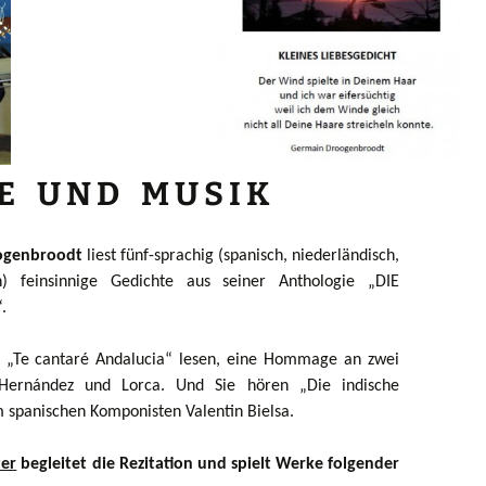
I E U N D M U S I K
ogenbroodt
liest fünf-sprachig (spanisch, niederländisch,
h) feinsinnige Gedichte aus seiner Anthologie „DIE
.
he „Te cantaré Andalucia“ lesen, eine Hommage an zwei
 Hernández und Lorca. Und Sie hören „Die indische
 spanischen Komponisten Valentin Bielsa.
ter
begleitet die Rezitation und spielt Werke folgender