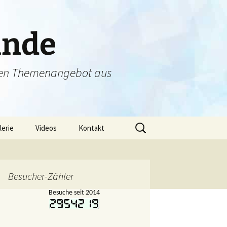
unde
tigen Themenangebot aus
Suchen
lerie
Videos
Kontakt
nach:
lerien – 2019
Datenschutz
lerien – 2018
Impressum
Besucher-Zähler
Besuche seit 2014
lerien – 2017
lerien – 2016