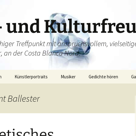
– und Kulturfre
higer Treffpunkt mit anspruchsvollem, vielsei
ur, an der Costa Blanca Nord.
n
Künstlerportraits
Musiker
Gedichte hören
Ga
gsroman
Ga
nt Ballester
– Archiv
Ga
Ga
oetisches
Ga