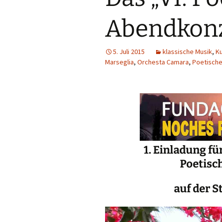
Abendkonz
5. Juli 2015
klassische Musik
,
K
Marseglia
,
Orchesta Camara
,
Poetisch
1. Einladung für So
Poetisc
auf der S