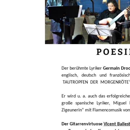
P O E S 
Der berühmte Lyriker
Germain Dro
englisch, deutsch und französisc
TAUTROPFEN DER MORGENRÖTE“
Er wird u. a. auch das erfolgreic
große spanische Lyriker, Miguel
Zigeunerin“ mit Flamencomusik vom
Der Gitarrenvirtuose
Vicent Balles