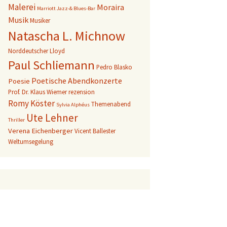
Malerei
Moraira
Marriott Jazz-& Blues-Bar
Musik
Musiker
Natascha L. Michnow
Norddeutscher Lloyd
Paul Schliemann
Pedro Blasko
Poetische Abendkonzerte
Poesie
Prof. Dr. Klaus Wiemer
rezension
Romy Köster
Themenabend
Sylvia Alphéus
Ute Lehner
Thriller
Verena Eichenberger
Vicent Ballester
Weltumsegelung