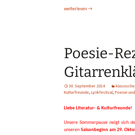
Das „VI. Poetisches Abendkonzert”
weiterlesen
→
Poesie-Rez
Gitarrenk
30. September 2014
klassische
Kulturfreunde
,
Lyrikfestival
,
Poesie und
Liebe Literatur- & Kulturfreunde!
Unsere Sommerpause neigt sich de
unseren
Saisonbeginn am 29. Okto