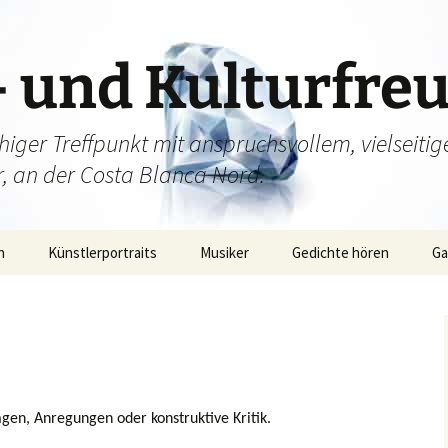
– und Kulturfre
higer Treffpunkt mit anspruchsvollem, vielsei
ur, an der Costa Blanca Nord.
n
Künstlerportraits
Musiker
Gedichte hören
Ga
gsroman
Ga
– Archiv
Ga
Ga
agen, Anregungen oder konstruktive Kritik.
Ga