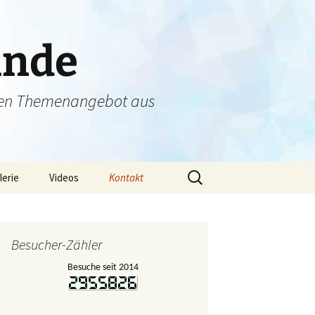
unde
tigen Themenangebot aus
Suchen
lerie
Videos
Kontakt
nach:
lerien – 2019
Datenschutz
lerien – 2018
Impressum
Besucher-Zähler
Besuche seit 2014
lerien – 2017
lerien – 2016