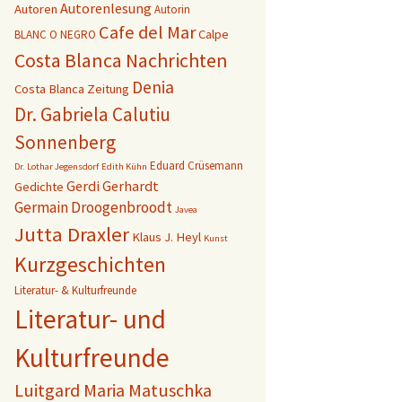
Autorenlesung
Autoren
Autorin
Cafe del Mar
Calpe
BLANC O NEGRO
Costa Blanca Nachrichten
Denia
Costa Blanca Zeitung
Dr. Gabriela Calutiu
Sonnenberg
Eduard Crüsemann
Dr. Lothar Jegensdorf
Edith Kühn
Gerdi Gerhardt
Gedichte
Germain Droogenbroodt
Javea
Jutta Draxler
Klaus J. Heyl
Kunst
Kurzgeschichten
Literatur- & Kulturfreunde
Literatur- und
Kulturfreunde
Luitgard Maria Matuschka