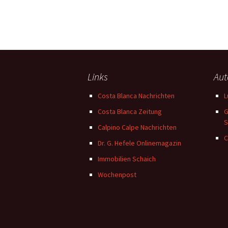
Links
Aut
Costa Blanca Nachrichten
L
Costa Blanca Zeitung
G
S
Calpino Calpe Nachrichten
C
Dr. G. Hefele Onlinemagazin
Immobilien Schaich
Wochenpost