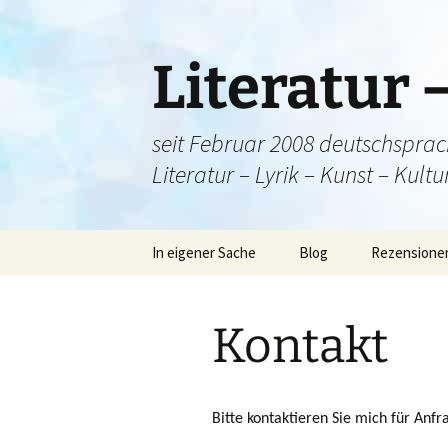
Literatur 
seit Februar 2008 deutschsprac
Literatur – Lyrik – Kunst – Kult
Zum
In eigener Sache
Blog
Rezensione
Inhalt
springen
Herzlich willkommen!
Fortsetzun
Kontakt
ÜBERBLICK und
Einladungen 
kulturelle Bilanz
Sternekoch?
Bitte kontaktieren Sie mich für Anfr