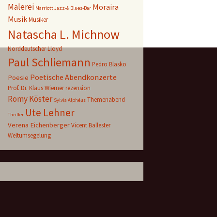
Malerei
Moraira
Marriott Jazz-& Blues-Bar
Musik
Musiker
Natascha L. Michnow
Norddeutscher Lloyd
Paul Schliemann
Pedro Blasko
Poetische Abendkonzerte
Poesie
Prof. Dr. Klaus Wiemer
rezension
Romy Köster
Themenabend
Sylvia Alphéus
Ute Lehner
Thriller
Verena Eichenberger
Vicent Ballester
Weltumsegelung