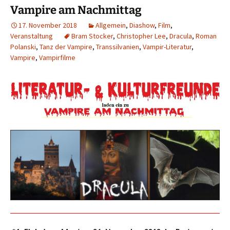
Vampire am Nachmittag
17. November 2018
Allgemein
,
Diashow
,
Film
,
Veranstaltung
Bram Stocker
,
Christopher Lee
,
Dracula
,
Roman
Polanski
,
Tanz der Vampire
,
Transsilvanien
,
Vampir-Literatur
,
Vampire
,
Vampirfilme