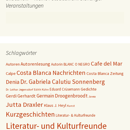
Veranstaltungen
Schlagwörter
Cafe del Mar
Autorenlesung
Autoren
Autorin
BLANC O NEGRO
Costa Blanca Nachrichten
Calpe
Costa Blanca Zeitung
Dr. Gabriela Calutiu Sonnenberg
Denia
Gedichte
Eduard Crüsemann
Dr. Lothar Jegensdorf
Edith Kühn
Germain Droogenbroodt
Gerdi Gerhardt
Javea
Jutta Draxler
Klaus J. Heyl
Kunst
Kurzgeschichten
Literatur- & Kulturfreunde
Literatur- und Kulturfreunde