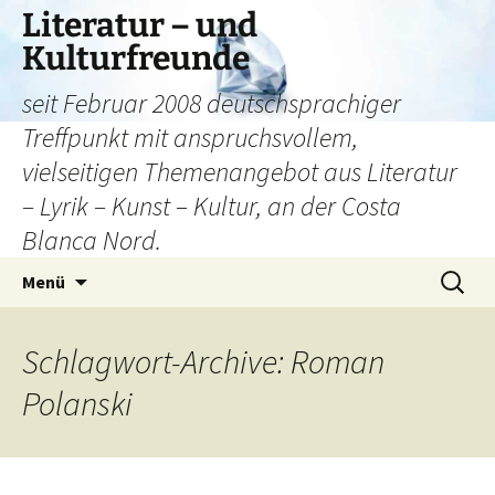
Literatur – und
Kulturfreunde
seit Februar 2008 deutschsprachiger
Treffpunkt mit anspruchsvollem,
vielseitigen Themenangebot aus Literatur
– Lyrik – Kunst – Kultur, an der Costa
Blanca Nord.
Zum
Suchen
Menü
Inhalt
nach:
springen
Schlagwort-Archive: Roman
Polanski