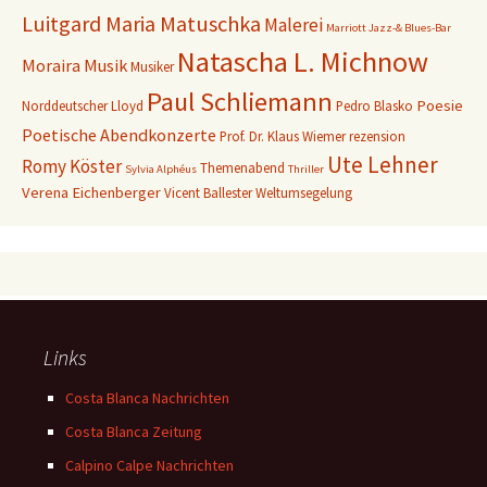
Luitgard Maria Matuschka
Malerei
Marriott Jazz-& Blues-Bar
Natascha L. Michnow
Moraira
Musik
Musiker
Paul Schliemann
Poesie
Norddeutscher Lloyd
Pedro Blasko
Poetische Abendkonzerte
Prof. Dr. Klaus Wiemer
rezension
Ute Lehner
Romy Köster
Themenabend
Sylvia Alphéus
Thriller
Verena Eichenberger
Vicent Ballester
Weltumsegelung
Links
Costa Blanca Nachrichten
Costa Blanca Zeitung
Calpino Calpe Nachrichten