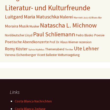
Literatur- und Kulturfreunde
Luitgard Maria Matuschka
Malerei
Marriott Jazz-& Blues-Bar
Natascha L. Michnow
Moraira
Musik
Musiker
Paul Schliemann
Poesie
Norddeutscher Lloyd
Pedro Blasko
Poetische Abendkonzerte
Prof. Dr. Klaus Wiemer
rezension
Ute Lehner
Romy Köster
Themenabend
Sylvia Alphéus
Thriller
Verena Eichenberger
Vicent Ballester
Weltumsegelung
Links
Costa Blanca Nachrichten
Costa Blanca Zeitung