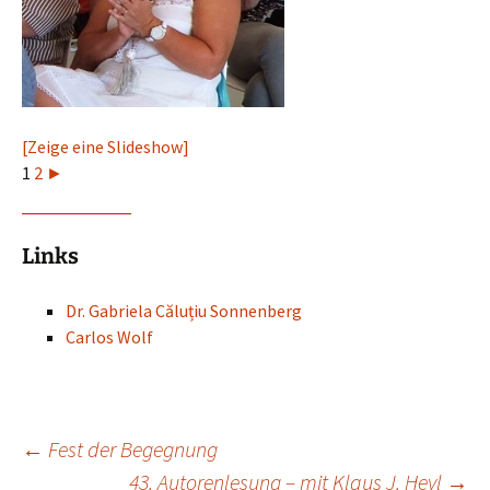
[Zeige eine Slideshow]
1
2
►
Links
Dr. Gabriela Căluțiu Sonnenberg
Carlos Wolf
Beitragsnavigation
←
Fest der Begegnung
43. Autorenlesung – mit Klaus J. Heyl
→