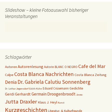
Slideshow – kleine Fotoauswahl bisheriger
Veranstaltungen
Schlagwörter
Cafe del Mar
Autorenlesung
Autoren
Autorin
BLANC O NEGRO
Costa Blanca Nachrichten
Calpe
Costa Blanca Zeitung
Dr. Gabriela Calutiu Sonnenberg
Denia
Gedichte
Eduard Crüsemann
Dr. Lothar Jegensdorf
Edith Kühn
Germain Droogenbroodt
Gerdi Gerhardt
Javea
Jutta Draxler
Klaus J. Heyl
Kunst
Kurzgeschichten
Literatur- & Kulturfreunde