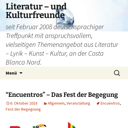
Literatur – und
Kulturfreunde
seit Februar 2008 deutschsprachiger
Treffpunkt mit anspruchsvollem,
vielseitigen Themenangebot aus Literatur
– Lyrik – Kunst – Kultur, an der Costa
Blanca Nord.
Zum
Suchen
Menü
Inhalt
nach:
springen
“Encuentros” – Das Fest der Begegung
6. Oktober 2018
Allgemein
,
Veranstaltung
Encuentros
,
Fest der Begegnung