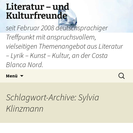
Literatur – und
Kulturfreunde
seit Februar 2008 deutschsprachiger
Treffpunkt mit anspruchsvollem,
vielseitigen Themenangebot aus Literatur
– Lyrik – Kunst – Kultur, an der Costa
Blanca Nord.
Zum
Suchen
Menü
Inhalt
nach:
springen
Schlagwort-Archive: Sylvia
Klinzmann