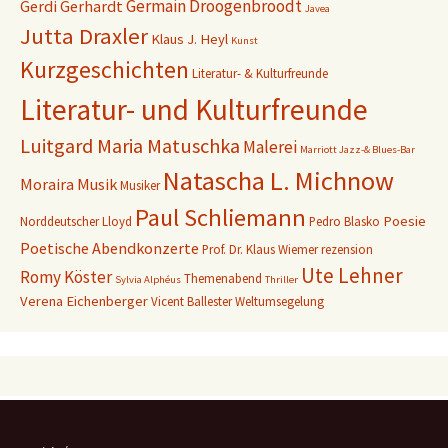
Germain Droogenbroodt
Gerdi Gerhardt
Javea
Jutta Draxler
Klaus J. Heyl
Kunst
Kurzgeschichten
Literatur- & Kulturfreunde
Literatur- und Kulturfreunde
Luitgard Maria Matuschka
Malerei
Marriott Jazz-& Blues-Bar
Natascha L. Michnow
Moraira
Musik
Musiker
Paul Schliemann
Poesie
Norddeutscher Lloyd
Pedro Blasko
Poetische Abendkonzerte
Prof. Dr. Klaus Wiemer
rezension
Ute Lehner
Romy Köster
Themenabend
Sylvia Alphéus
Thriller
Verena Eichenberger
Vicent Ballester
Weltumsegelung