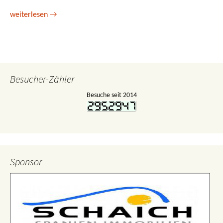
24. und 28. April 2013 – Autoren-Lesung mit Sylvia Klinzmann
weiterlesen
→
Besucher-Zähler
Besuche seit 2014
Sponsor