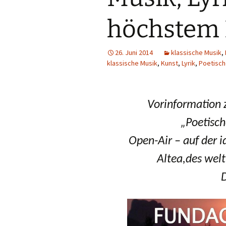
höchstem 
26. Juni 2014
klassische Musik
,
klassische Musik
,
Kunst
,
Lyrik
,
Poetisc
Vorinformation z
„Poeti
Open-Air – auf der i
Altea,
des wel