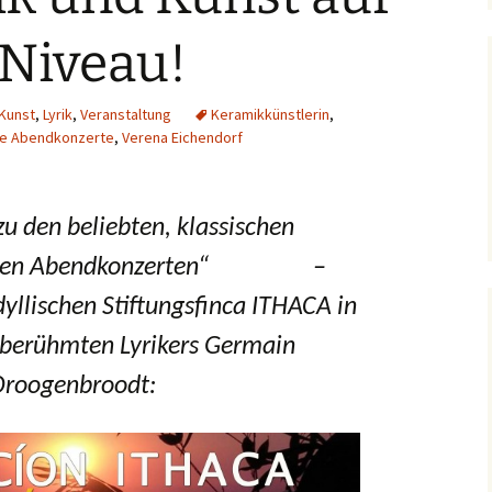
Ga
Niveau!
Ga
Kunst
,
Lyrik
,
Veranstaltung
Keramikkünstlerin
,
Ga
he Abendkonzerte
,
Verena Eichendorf
Ga
u den beliebten, klassischen
Ga
schen Abendkonzerten“
–
Ga
dyllischen Stiftungsfinca ITHACA in
Ga
tberühmten Lyrikers Germain
Ga
Droogenbroodt: