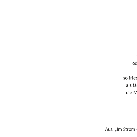
od
so fri
als f
die M
Aus: „Im Strom 