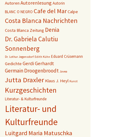
Autorenlesung
Autoren
Autorin
Cafe del Mar
Calpe
BLANC O NEGRO
Costa Blanca Nachrichten
Denia
Costa Blanca Zeitung
Dr. Gabriela Calutiu
Sonnenberg
Eduard Crüsemann
Dr. Lothar Jegensdorf
Edith Kühn
Gerdi Gerhardt
Gedichte
Germain Droogenbroodt
Javea
Jutta Draxler
Klaus J. Heyl
Kunst
Kurzgeschichten
Literatur- & Kulturfreunde
Literatur- und
Kulturfreunde
Luitgard Maria Matuschka