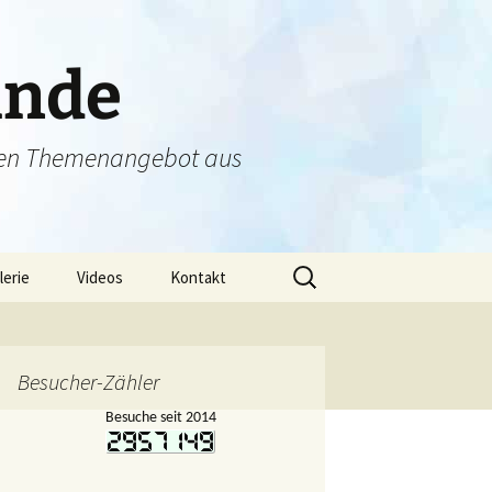
unde
tigen Themenangebot aus
Suchen
lerie
Videos
Kontakt
nach:
lerien – 2019
Datenschutz
lerien – 2018
Impressum
Besucher-Zähler
Besuche seit 2014
lerien – 2017
lerien – 2016