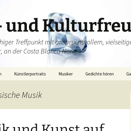
– und Kulturfre
higer Treffpunkt mit anspruchsvollem, vielsei
ur, an der Costa Blanca Nord.
n
Künstlerportraits
Musiker
Gedichte hören
Ga
gsroman
Ga
sische Musik
– Archiv
Ga
Ga
ik und Kunst auf
Ga