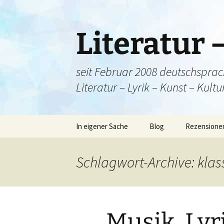
Literatur 
seit Februar 2008 deutschsprac
Literatur – Lyrik – Kunst – Kult
Zum
In eigener Sache
Blog
Rezensione
Inhalt
springen
Herzlich willkommen!
Fortsetzun
Schlagwort-Archive: klas
ÜBERBLICK und
Einladungen 
kulturelle Bilanz
Sternekoch?
Musik, Lyr