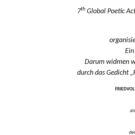
th
7
Global Poetic Ac
organisieren
Ein
Darum widmen wir
durch das Gedicht 
FRIEDVO
al
der