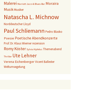
Malerei
Moraira
Marriott Jazz-& Blues-Bar
Musik
Musiker
Natascha L. Michnow
Norddeutscher Lloyd
Paul Schliemann
Pedro Blasko
Poetische Abendkonzerte
Poesie
Prof. Dr. Klaus Wiemer
rezension
Romy Köster
Themenabend
Sylvia Alphéus
Ute Lehner
Thriller
Verena Eichenberger
Vicent Ballester
Weltumsegelung